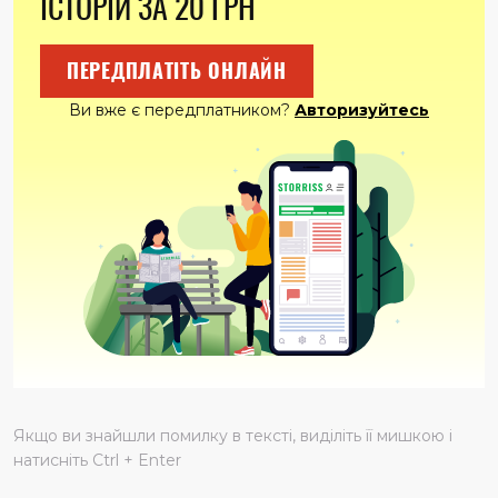
ІСТОРІЙ ЗА 20 ГРН
ПЕРЕДПЛАТІТЬ ОНЛАЙН
Ви вже є передплатником?
Авторизуйтесь
Якщо ви знайшли помилку в тексті, виділіть її мишкою і
натисніть Ctrl + Enter