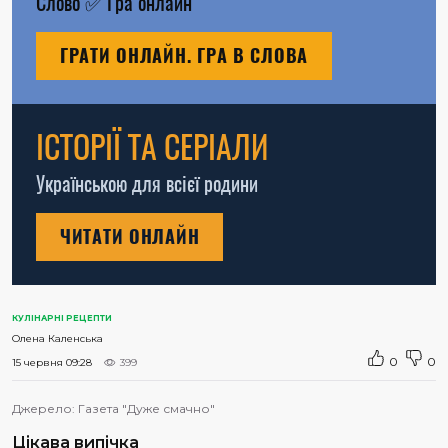
Слово
✅
Гра онлайн
ГРАТИ ОНЛАЙН. ГРА В СЛОВА
ІСТОРІЇ ТА СЕРІАЛИ
Українською для всієї родини
ЧИТАТИ ОНЛАЙН
КУЛІНАРНІ РЕЦЕПТИ
Олена Каленська
0
0
15 червня 09:28
399
Джерело:
Газета "Дуже смачно"
Цікава випічка