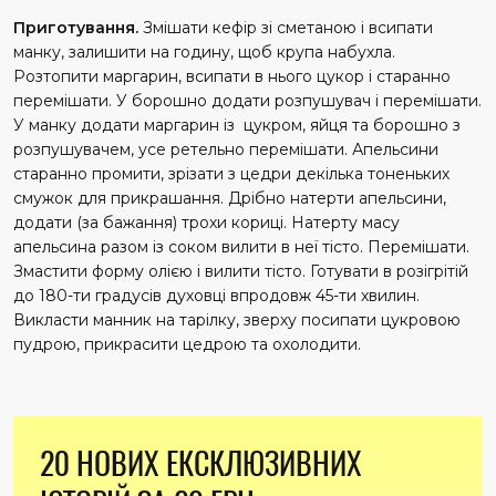
Приготування.
Змішати кефір зі сметаною і всипати
манку, залишити на годину, щоб крупа набухла.
Розтопити маргарин, всипати в нього цукор і старанно
перемішати. У борошно додати розпушувач і перемішати.
У манку додати маргарин із цукром, яйця та борошно з
розпушувачем, усе ретельно перемішати. Апельсини
старанно промити, зрізати з цедри декілька тоненьких
смужок для прикрашання. Дрібно натерти апельсини,
додати (за бажання) трохи кориці. Натерту масу
апельсина разом із соком вилити в неї тісто. Перемішати.
Змастити форму олією і вилити тісто. Готувати в розігрітій
до 180-ти градусів духовці впродовж 45-ти хвилин.
Викласти манник на тарілку, зверху посипати цукровою
пудрою, прикрасити цедрою та охолодити.
20 НОВИХ ЕКСКЛЮЗИВНИХ