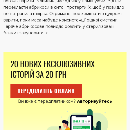
вогонь, варити 15 хвилин, час од часу помішуючи. Відтак
перекласти абрикоси в сито і протерти їх, щоб у повидло
не потрапила шкірка. Отримане пюре змішати з цукром і
варити, поки маса набуде консистенції рідкої сметани.
Гаряче абрикосове повидло розлити у стерилізовані
банки і закупорити їх.
20 НОВИХ ЕКСКЛЮЗИВНИХ
ІСТОРІЙ ЗА 20 ГРН
ПЕРЕДПЛАТІТЬ ОНЛАЙН
Ви вже є передплатником?
Авторизуйтесь