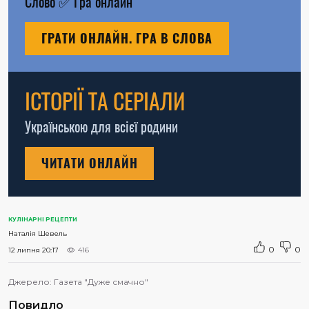
Слово
✅
Гра онлайн
ГРАТИ ОНЛАЙН. ГРА В СЛОВА
ІСТОРІЇ ТА СЕРІАЛИ
Українською для всієї родини
ЧИТАТИ ОНЛАЙН
КУЛІНАРНІ РЕЦЕПТИ
Наталія Шевель
0
0
12 липня 20:17
416
Джерело:
Газета "Дуже смачно"
Повидло