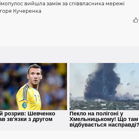
імопулос вийшла заміж за співвласника мережі
Ігоря Кучеренка