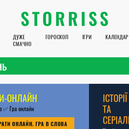
ДУЖЕ
ГОРОСКОП
ІГРИ
КАЛЕНДАР
СМАЧНО
нь
РИ-ОНЛАЙН
ІСТОРІЇ
ТА
во
✅
Гра онлайн
СЕРІАЛ
РАТИ ОНЛАЙН. ГРА В СЛОВА