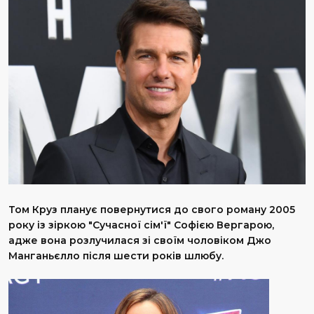
Том Круз планує повернутися до свого роману 2005
року із зіркою "Сучасної сім'ї" Софією Вергарою,
адже вона розлучилася зі своїм чоловіком Джо
Манганьєлло після шести років шлюбу.