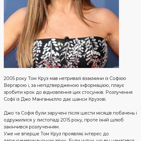
2005 року Том Круз мав нетривалі взаємини із Софією
Вергарою і, за непідтвердженою інформацією, плаує
зробити крок до відновлення цих стосунків. Розлучення
Софії із Джо Манганьєлло дає шанси Крузові.
Джо та Софія були заручені після шести місяців побачень і
одружилися у листопаді 2015 року, проте їхній шлюб
закінчився розлученням.
Уже не вперше Том Круз проявляє інтерес до
латиноамериканських зірок. Були чутки, що він намагався