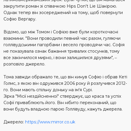
закрутити роман зі співачкою Hips Don't Lie Шакірою.
Однак тепер він зосереджений на тому, щоб повернути
Софію Вергару.
Відомо, що між Томом і Софією вже були короткочасні
взаємини. "Вони проводили певний час разом, гуляючи
голлівудськими пагорбами і весело проводячи час. Софія
не показувала ознак бажання тривалих стосунків, тому
все закінчилося мирно, і вони залишилися друзями",
–
розповіло джерело.
Тома завжди ображало те, що він кинув Софію і обрав Кеті
Голмс, з якою він одружився 2006 року й розлучився 2012-
го. Вони мають спільну доньку на ім'я Сурі.
Зірка "Місії нездійсненної" стверджує, що краса та успіх
Софії приваблюють його. Він нібито переконаний, що
вони будуть владною парою Голлівуду, кажуть джерела.
Джерело:
https://www.mirror.co.uk