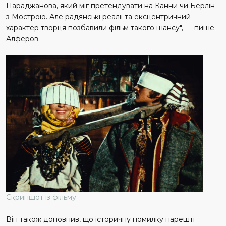
Параджанова, який міг претендувати на Канни чи Берлін
з Мострою. Але радянські реалії та ексцентричний
характер творця позбавили фільм такого шансу", — пише
Алферов.
Скриншот із фільму
Він також доповнив, що історичну помилку нарешті