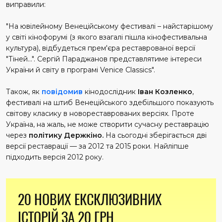
виправили:
"На ювілейному Венеційському фестивалі – найстарішому
у світі кінофорумі (з якого взагалі пішла кінофестивальна
культура), відбудеться прем'єра реставрованої версії
"Тіней…". Сергій Параджанов представлятиме інтереси
України й світу в програмі Venice Classics".
Також, як
повідомив
кінодослідник
Іван Козленко
,
фестивалі на штиб Венеційського здебільшого показують
світову класику в новореставрованих версіях. Проте
Україна, на жаль, не може створити сучасну реставрацію
через
політику Держкіно.
На сьогодні зберігається дві
версії реставрації — за 2012 та 2015 роки. Найліпше
підходить версія 2012 року.
20 НОВИХ ЕКСКЛЮЗИВНИХ
ІСТОРІЙ ЗА 20 ГРН