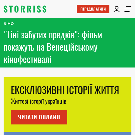
ПЕРЕДПЛАТИТИ
КІНО
"Тіні забутих предків": фільм
покажуть на Венеційському
кінофестивалі
ЕКСКЛЮЗИВНІ ІСТОРІЇ ЖИТТЯ
Життєві історії українців
ЧИТАТИ ОНЛАЙН