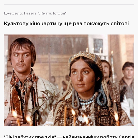
Джерело:
Газета "Життя. Історії"
Культову кінокартину ще раз покажуть світові
"Тіні забутих предків" — найвизначнішу роботу Сергія