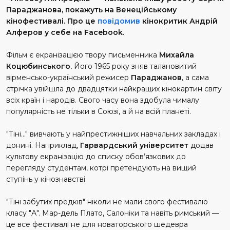
Параджанова, покажуть на Венеційському
кінофестивалі. Про це
повідомив
кінокритик Андрій
Алферов у себе на Facebook.
Фільм є екранізацією твору письменника
Михайла
Коцюбинського.
Його 1965 року зняв талановитий
вірменсько-український режисер
Параджанов
, а сама
стрічка увійшла до двадцятки найкращих кінокартин світу
всіх країн і народів. Свого часу вона здобула чималу
популярність не тільки в Союзі, а й на всій планеті.
"Тіні…" вивчають у найпрестижніших навчальних закладах і
донині. Наприклад,
Гарвардський університет
додав
культову екранізацію до списку обов’язкових до
перегляду студентам, котрі претендують на вищий
ступінь у кінознавстві.
"Тіні забутих предків" ніколи не мали свого фестивалю
класу "А". Мар-дель Плато, Салоніки та навіть римський —
це все фестивалі не для новаторського шедевра