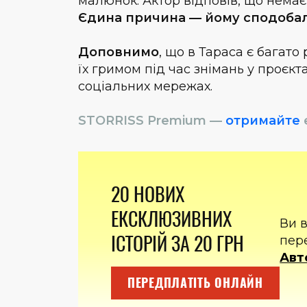
малюнок. Актор відповів, що немає
Єдина причина — йому сподобал
Доповнимо
, що в Тараса є багато
їх гримом під час знімань у проєк
соціальних мережах.
STORRISS Premium —
отримайте
20 НОВИХ
ЕКСКЛЮЗИВНИХ
Ви 
ІСТОРІЙ ЗА 20 ГРН
пер
Авт
ПЕРЕДПЛАТІТЬ ОНЛАЙН