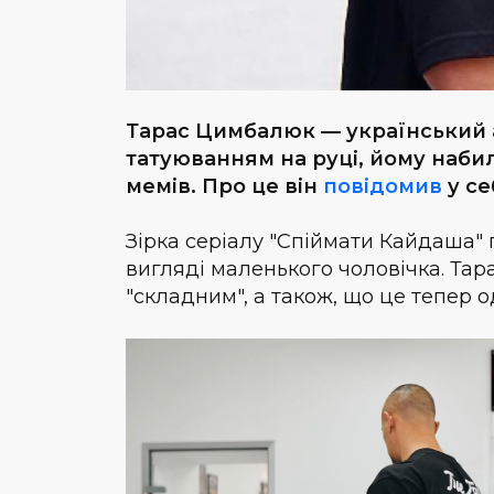
Тарас Цимбалюк — український а
татуюванням на руці, йому наб
мемів. Про це він
повідомив
у се
Зірка серіалу "Спіймати Кайдаша"
вигляді маленького чоловічка. Тар
"складним", а також, що це тепер 