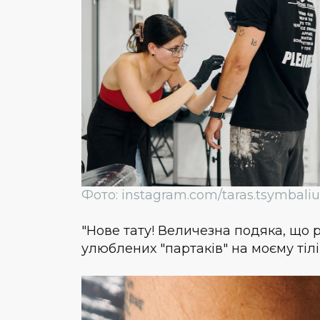
Фото: instagram.com/taras.tsymbali
"Нове тату! Величезна подяка, що 
улюблених "партаків" на моєму тіл