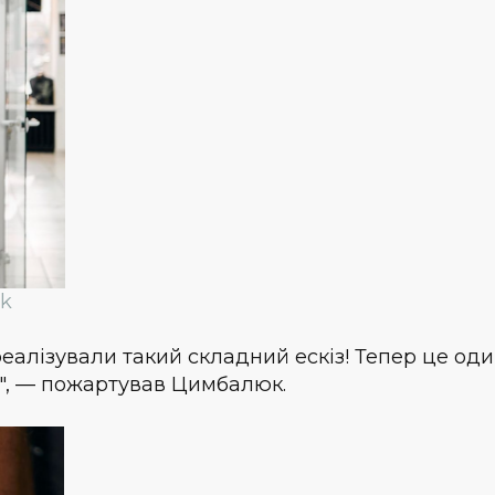
uk
реалізували такий складний ескіз! Тепер це оди
і", — пожартував Цимбалюк.