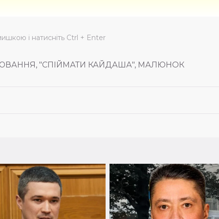
мишкою і натисніть Ctrl + Enter
УЮВАННЯ, "СПІЙМАТИ КАЙДАША", МАЛЮНОК