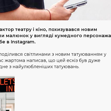
ктор театру і кіно, похизувався новим
или малюнок у вигляді кумедного персонажа
бе в Instagram.
 поділився світлинами з новим татуюванням у
ас жартома написав, що цей ескіз був дуже
одне з найулюбленіших татуювань.