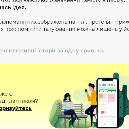
 якогось важливого значення і змісту в цьому
.
ась ідея.
 різноманітних зображень на тілі, проте він при
тах, тож помітити татуювання можна лишень у й
ексклюзивні історії за одну гривню.
вже є
едплатником?
оризуйтесь