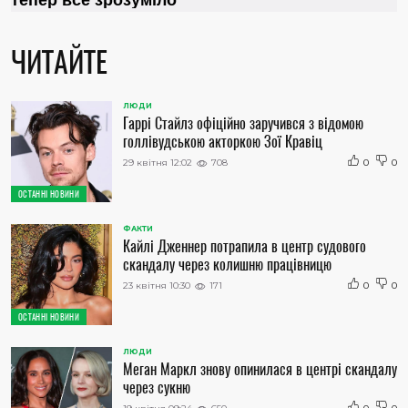
ЧИТАЙТЕ
ЛЮДИ
Гаррі Стайлз офіційно заручився з відомою
голлівудською акторкою Зої Кравіц
29 квітня 12:02
708
0
0
ОСТАННІ НОВИНИ
ФАКТИ
Кайлі Дженнер потрапила в центр судового
скандалу через колишню працівницю
23 квітня 10:30
171
0
0
ОСТАННІ НОВИНИ
ЛЮДИ
Меган Маркл знову опинилася в центрі скандалу
через сукню