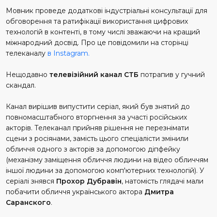
Мовник проведе додаткові індустріальні консультації для
обговорення та ратифікації використання цифрових
технологій в контенті, в тому числі зважаючи на кращий
міжнародний досвід. Про це повідомили на сторінці
телеканалу
в Instagram.
Нещодавно
телевізійний канал СТБ
потрапив у гучний
скандал.
Канал вирішив випустити серіал, який був знятий до
повномасштабного вторгнення за участі російських
акторів. Телеканал прийняв рішення не перезнімати
сцени з росіянами, замість цього спеціалісти змінили
обличчя одного з акторів за допомогою діпфейку
(механізму заміщення обличчя людини на відео обличчям
іншої людини за допомогою комп'ютерних технологій). У
серіалі знявся
Прохор Дубравін
, натомість глядачі мали
побачити обличчя українського актора
Дмитра
Саранского
.