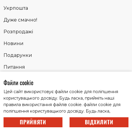
Укрпошта
Дуже смачно!
Розпродажі
Новини
Подарунки
Питання
Сповідь
Файли cookie
Цей сайт використовує файли cookie для поліпшення
користувацького досвіду. Будь ласка, прийміть наші
Матеріали із заголовком "Партнерські історії" публікуємо
правила використання файлів cookie. файли cookie для
на правах реклами
поліпшення користувацького досвіду. Будь ласка,
© 2022 Всі права захищені.
прийміть наші правила використання файлів cookie.
ПРИЙНЯТИ
ВІДХИЛИТИ
Цей сайт використовує файли cookie для поліпшення
Розробка сайту –
користувацького досвіду. Будь ласка, прийміть наші