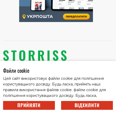
Файли cookie
Цей сайт використовує файли cookie для поліпшення
користувацького досвіду. Будь ласка, прийміть наші
ПРО НАС
правила використання файлів cookie. файли cookie для
поліпшення користувацького досвіду. Будь ласка,
ПЕРЕДПЛАТА
прийміть наші правила використання файлів cookie.
ПРИЙНЯТИ
ВІДХИЛИТИ
Цей сайт використовує файли cookie для поліпшення
РЕКЛАМА
користувацького досвіду. Будь ласка, прийміть наші