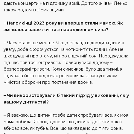
дають концерти на підтримку армії. До того ж Іван Леньо
також родом із Лемківщини.
– Наприкінці 2023 року ви вперше стали мамою. Як
змінилося ваше життя з народженням сина?
– Часу стало ще менше. Якщо справді відводити дитині
увагу, доба скорочується на чотири-п’ять годин. Але не
шкодуєш ні про втому, ні про відсутній сон. Народжувала
під час повітряної тривоги. Повернулися додому –
безперервні тривоги. Коли синочкові було два тижні, я
годувала його і водночас розмовляла із заступником
міністра оборони про постачання дронів.
– Чи використовували б такий підхід у вихованні, як у
вашому дитинстві?
– Я вважаю, що дитині треба дати спробувати все, як моя
мама робила. Японці довели, що дитина до п’яти років
вбирає все, як губка. Все, що закладено до п’яти років,