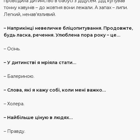
проводила дитинство в бабусі з дідусем. Дід купував
тонну кавунів – до жовтня вони лежали. А запах – липи.
Легкий, ненав’язливий.
– Наприкінці невеличке бліцопитування. Продовжте,
будь ласка, речення. Улюблена пора року – це…
– Осінь.
– У дитинстві я мріяла стати…
– Балериною.
– Слова, які я кажу собі, коли мені важко…
– Холера.
– Найбільше ціную в людях…
– Правду.