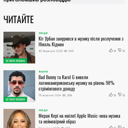
ЧИТАЙТЕ
ЛЮДИ
Кіт Урбан занурився в музику після розлучення з
Ніколь Кідман
30 березня 12:30
349
0
0
ОСТАННІ НОВИНИ
ФАКТИ
Bad Bunny та Karol G вивели
латиноамериканську музику на рівень 98%
стрімінгового доходу
19 жовтня 11:04
268
0
0
ОСТАННІ НОВИНИ
ЛЮДИ
Мерая Кері на ювілеї Apple Music: нова музика
та неймовірний образ