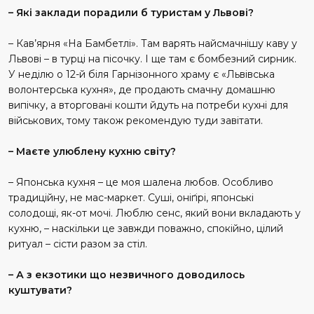
– Які заклади порадили б туристам у Львові?
– Кав’ярня «На Бамбетлі». Там варять найсмачнішу каву у
Львові – в турці на пісочку. І ще там є бомбезний сирник.
У неділю о 12-й біля Гарнізонного храму є «Львівська
волонтерська кухня», де продають смачну домашню
випічку, а вторговані кошти йдуть на потреби кухні для
військових, тому також рекомендую туди завітати.
– Маєте улюблену кухню світу?
– Японська кухня – це моя шалена любов. Особливо
традиційну, не мас-маркет. Суші, оніґірі, японські
солодощі, як-от мочі. Люблю сенс, який вони вкладають у
кухню, – наскільки це завжди поважно, спокійно, цілий
ритуал – сісти разом за стіл.
– А з екзотики що незвичного доводилось
куштувати?