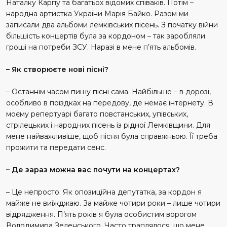
Наталку Карпу та багатьох відомих співаків. Потім –
народна артистка України Марія Байко. Разом ми
записали два альбоми лемківських пісень. З початку війни
більшість концертів була за кордоном – так заробляли
гроші на потреби ЗСУ. Наразі в мене п’ять альбомів.
– Як створюєте нові пісні?
– Останнім часом пишу пісні сама. Найбільше – в дорозі,
особливо в поїздках на передову, де немає інтернету. В
моєму репертуарі багато повстанських, упівських,
стрілецьких і народних пісень із рідної Лемківщини. Для
мене найважливіше, щоб пісня була справжньою. Її треба
прожити та передати сенс.
– Де зараз можна вас почути на концертах?
– Це непросто. Як опозиційна депутатка, за кордон я
майже не виїжджаю. За майже чотири роки – лише чотири
відрядження. П’ять років я була особистим ворогом
Володимира Зеленського. Часто траплялося, що мене