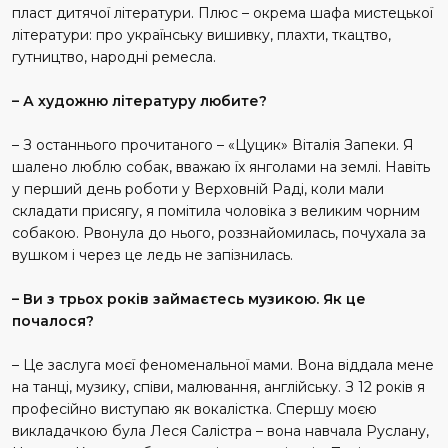
пласт дитячої літератури. Плюс – окрема шафа мистецької
літератури: про українську вишивку, плахти, ткацтво,
гутництво, народні ремесла.
– А художню літературу любите?
– З останнього прочитаного – «Цуцик» Віталія Запеки. Я
шалено люблю собак, вважаю їх янголами на землі. Навіть
у перший день роботи у Верховній Раді, коли мали
складати присягу, я помітила чоловіка з великим чорним
собакою. Рвонула до нього, роззнайомилась, почухала за
вушком і через це ледь не запізнилась.
– Ви з трьох років займаєтесь музикою. Як це
почалося?
– Це заслуга моєї феноменальної мами. Вона віддала мене
на танці, музику, співи, малювання, англійську. З 12 років я
професійно виступаю як вокалістка. Спершу моєю
викладачкою була Леся Салістра – вона навчала Руслану,