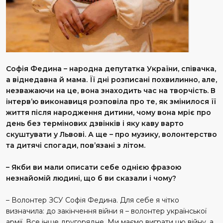
Софія Федина – народна депутатка України, співачка,
а віднедавна й мама. Її дні розписані похвилинно, але,
незважаючи на це, вона знаходить час на творчість. В
інтерв’ю виконавиця розповіла про те, як змінилося її
життя після народження дитини, чому вона мріє про
день без термінових дзвінків і яку каву варто
скуштувати у Львові. А ще – про музику, волонтерство
та дитячі спогади, пов’язані з літом.
– Якби ви мали описати себе однією фразою
незнайомій людині, що б ви сказали і чому?
– Волонтер ЗСУ Софія Федина. Для себе я чітко
визначила: до закінчення війни я – волонтер української
армії. Все інше другорядне. Ми маємо виграти цю війну, а