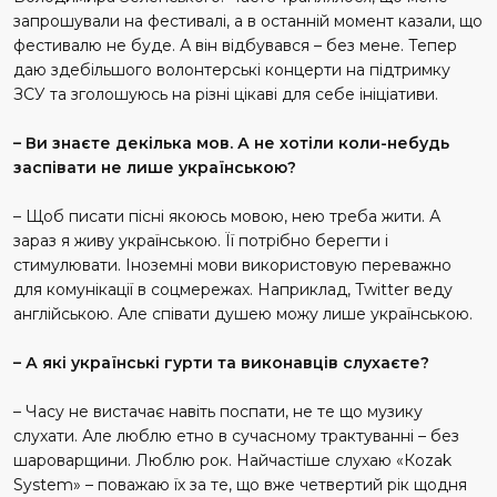
запрошували на фестивалі, а в останній момент казали, що
фестивалю не буде. А він відбувався – без мене. Тепер
даю здебільшого волонтерські концерти на підтримку
ЗСУ та зголошуюсь на різні цікаві для себе ініціативи.
– Ви знаєте декілька мов. А не хотіли коли-небудь
заспівати не лише українською?
– Щоб писати пісні якоюсь мовою, нею треба жити. А
зараз я живу українською. Її потрібно берегти і
стимулювати. Іноземні мови використовую переважно
для комунікації в соцмережах. Наприклад, Twitter веду
англійською. Але співати душею можу лише українською.
– А які українські гурти та виконавців слухаєте?
– Часу не вистачає навіть поспати, не те що музику
слухати. Але люблю етно в сучасному трактуванні – без
шароварщини. Люблю рок. Найчастіше слухаю «Кozak
System» – поважаю їх за те, що вже четвертий рік щодня