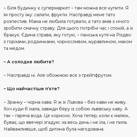
– Біля будинку є супермаркет – там можна все купити. Я
їм просту їжу: салати, фрукти. Насправді мене тато
розпестив. Мама не любила готувати, а тато вмів з нічого
зробити смачну страву. Для цього потрібні час і спокій, а їх
бракує. Єдина страва, яку готую, – панська кутя на Різдво:
з горіхами, родзинками, чорносливом, журавлиною, маком
та медом.
– А солодке любите?
– Насправді ні. Але обожнюю все з грейпфрутом.
– Що найчастіше п’єте?
– Зранку – чорна кава. Я ж зі Львова – без кави не живу.
Хоч куди б їхала, завжди беру із собою львівську каву. А
так – гаряча вода. Це корисно. Хоча тепер, коли є малюк,
буває, що ввечері згадую: за весь день і не їла, і не пила.
Найважливіше, щоб дитина була нагодована.