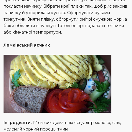
покласти начинку. Зібрати краї плівки так, щоб рис закрив
начинку й утворилася кулька. Сформувати руками
трикутник. Зняти плівку, обгорнути оніґірі смужкою норі, а
боки обваляти в кунжуті. Готові оніґірі подавати теплими
або кімнатної температури.
Лемківський яєчник
Інгредієнти:
12 свіжих домашніх яєць, літр молока, сіль,
мелений чорний перець, тмин.