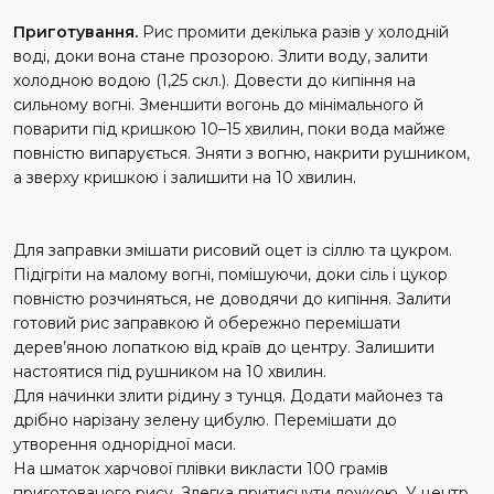
Приготування.
Рис промити декілька разів у холодній
воді, доки вона стане прозорою. Злити воду, залити
холодною водою (1,25 скл.). Довести до кипіння на
сильному вогні. Зменшити вогонь до мінімального й
поварити під кришкою 10–15 хвилин, поки вода майже
повністю випарується. Зняти з вогню, накрити рушником,
а зверху кришкою і залишити на 10 хвилин.
Для заправки змішати рисовий оцет із сіллю та цукром.
Підігріти на малому вогні, помішуючи, доки сіль і цукор
повністю розчиняться, не доводячи до кипіння. Залити
готовий рис заправкою й обережно перемішати
дерев’яною лопаткою від країв до центру. Залишити
настоятися під рушником на 10 хвилин.
Для начинки злити рідину з тунця. Додати майонез та
дрібно нарізану зелену цибулю. Перемішати до
утворення однорідної маси.
На шматок харчової плівки викласти 100 грамів
приготованого рису. Злегка притиснути ложкою. У центр