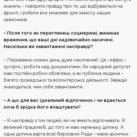
значить – говорити правду про те, що відбувається на
фронті, і робити все можливе для захисту наших
захисників.
– Після того як переглянеш соцмережі, виникає
враження, що ваші дні надзвичайно насичені.
Наскільки ви завантажені насправді?
– Переважно кожен день дуже насичений. Це і ефіри, і
зустрічі, і робота над документами. Як народний депутат
маю постійні робочі обов’язки, а як публічна людина –
багато громадської та волонтерської діяльності. Завжди
знаходиться, чим себе завантажити.
– А що для вас ідеальний відпочинок і чи вдається
хоча б зрідка його влаштувати?
– Я насправді з тих людей, які не вміють відпочивати. Я
великий працелюб, до того ж маю маленьку дитину. А
одна дитина варта всієї Верховної Ради – мама хронічно