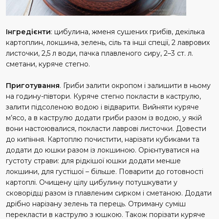
Інгредієнти
: цибулина, жменя сушених грибів, декілька
картоплин, локшина, зелень, сіль та інші спеції, 2 лаврових
листочки, 2,5 л води, пачка плавленого сиру, 2–3 ст. л.
сметани, куряче стегно.
Приготування
. Гриби залити окропом і залишити в ньому
на годину-півтори. Куряче стегно покласти в каструлю,
залити підсоленою водою і відварити. Вийняти куряче
м’ясо, а в каструлю додати гриби разом із водою, у якій
вони настоювалися, покласти лаврові листочки. Довести
до кипіння. Картоплю почистити, нарізати кубиками та
додати до юшки разом із локшиною. Орієнтуватися на
густоту страви: для рідкішої юшки додати менше
локшини, для густішої – більше. Поварити до готовності
картоплі. Очищену цілу цибулину потушкувати у
сковорідці разом із плавленим сирком і сметаною. Додати
дрібно нарізану зелень та перець. Отриману суміш
перекласти в каструлю з юшкою. Також порізати куряче