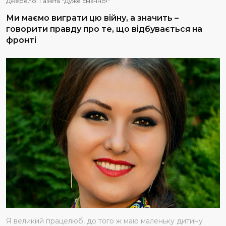
Джерело:
Газета "Дуже смачно!"
Ми маємо виграти цю війну, а значить –
говорити правду про те, що відбувається на
фронті
Я великий працелюб, до того ж маю маленьку дитину