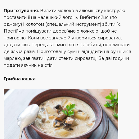
Приготування.
Вилити молоко в алюмінієву каструлю,
поставити її на маленький вогонь. Вибити яйця (по
одному) і колотом (спеціальний інструмент) збити їх.
Постійно помішувати дерев’яною ложкою, щоб не
пригоріло. Коли все загусне й утвориться сироватка,
додати сіль, перець та тмин (хто як любить), перемішати
декілька разів. Приготовану суміш відцідити на рушник з
марлею, зав’язати і дати стекти сироватці. За дві години
подати яєчник на стіл.
Грибна юшка