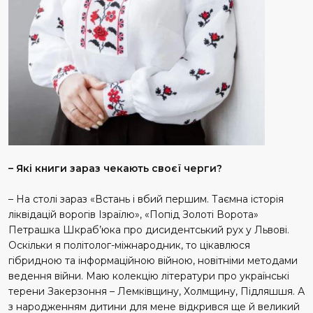
– Які книги зараз чекають своєї черги?
– На столі зараз «Встань і вбий першим. Таємна історія
ліквідацій ворогів Ізраїлю», «Попід Золоті Ворота»
Петрашка Шкраб’юка про дисидентський рух у Львові.
Оскільки я політолог-міжнародник, то цікавлюся
гібридною та інформаційною війною, новітніми методами
ведення війни. Маю колекцію літератури про українські
терени Закерзоння – Лемківщину, Холмщину, Підляшшя. А
з народженням дитини для мене відкрився ще й великий