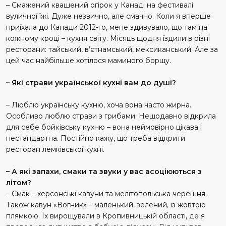
– Смажений квашений огірок у Канаді на фестивалі
вуличної їжі. Дуже незвично, але смачно. Коли я вперше
приїхала до Канади 2012-го, мене здивувало, що там на
кожному кроці – кухня світу. Місяць щодня їздили в різні
ресторани: тайський, в’єтнамський, мексиканський. Але за
цей час найбільше хотілося маминого борщу.
– Які страви української кухні вам до душі?
– Люблю українську кухню, хоча вона часто жирна.
Особливо люблю страви з грибами. Нещодавно відкрила
для себе бойківську кухню – вона неймовірно цікава і
нестандартна. Постійно кажу, що треба відкрити
ресторан лемківської кухні.
– А які запахи, смаки та звуки у вас асоціюються з
літом?
– Смак – херсонські кавуни та мелітопольська черешня.
Також кавун «Вогник» – маленький, зелений, із жовтою
плямкою. Їх вирощували в Кропивницькій області, де я