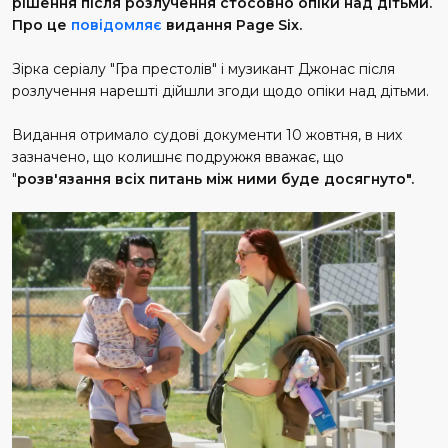
рішення після розлучення стосовно опіки над дітьми.
Про це
повідомляє
видання Page Six.
Зірка серіалу "Гра престолів" і музикант Джонас після
розлучення нарешті дійшли згоди щодо опіки над дітьми.
Видання отримало судові документи 10 жовтня, в них
зазначено, що колишнє подружжя вважає, що
"
розв'язання всіх питань між ними буде досягнуто".