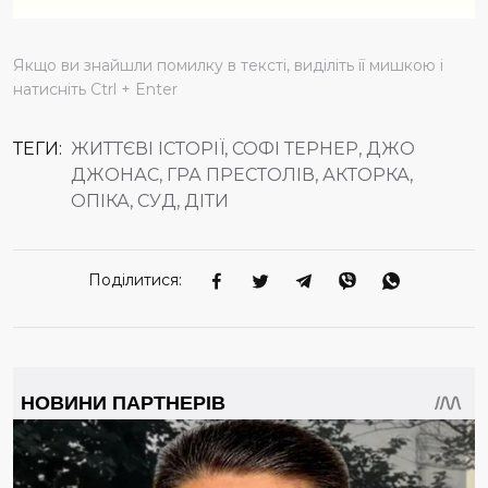
Якщо ви знайшли помилку в тексті, виділіть її мишкою і
натисніть Ctrl + Enter
ТЕГИ:
ЖИТТЄВІ ІСТОРІЇ, СОФІ ТЕРНЕР, ДЖО
ДЖОНАС, ГРА ПРЕСТОЛІВ, АКТОРКА,
ОПІКА, СУД, ДІТИ
Поділитися: