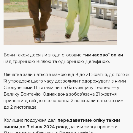
Вони також досягли згоди стосовно
тимчасової опіки
над трирічною Віллою та однорічною Дельфіною.
Дівчатка залишаться з мамою від 9 до 21 жовтня, до того ж
їй упродовж цього часу дозволили подорожувати з ними
Сполученими Штатами чи на батьківщину Тернер — у
Велику Британію. Однак вона зобов’язана 21 жовтня
привезти дітей до ексчоловіка й вони залишаться з ним
до 2 листопада.
Колишнє подружжя далі
передаватиме опіку таким
чином до 7 січня 2024 року
, даючи змогу провести