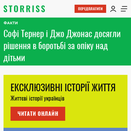
ПЕРЕДПЛАТИТИ
ФАКТИ
Софі Тернер і Джо Джонас досягли
рішення в боротьбі за опіку над
дітьми
ЕКСКЛЮЗИВНІ ІСТОРІЇ ЖИТТЯ
Життєві історії українців
ЧИТАТИ ОНЛАЙН