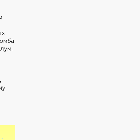
м.
їх
Бомба
лум.
,
му