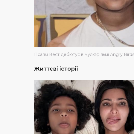
Псалм Вест дебютує в мультфільмі Angry Birds
Життєві історії