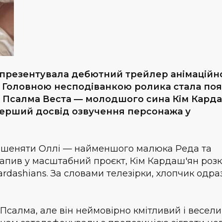
s презентувала дебютний трейлер анімаційн
3». Головною несподіванкою ролика стала поя
о Псалма Веста — молодшого сина Кім Кард
 перший досвід озвучення персонажа у
ташеняти Оллі — найменшого малюка Реда та
отрапив у масштабний проєкт, Кім Кардаш'ян роз
ardashians. За словами телезірки, хлопчик одра
Псалма, але він неймовірно кмітливий і весели