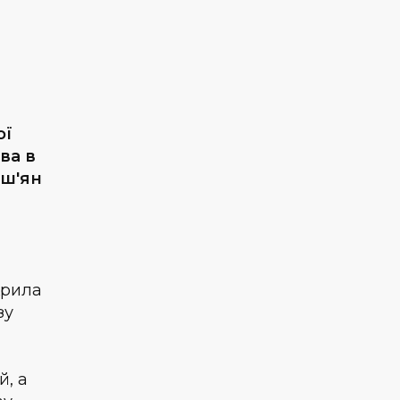
ої
ва в
аш'ян
крила
зу
й, а