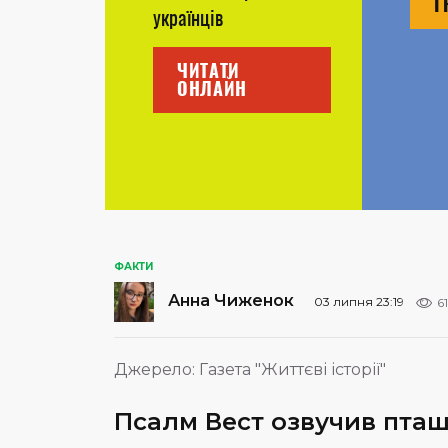
Г
українців
ЧИТАТИ
ОНЛАЙН
ФАКТИ
Анна Чиженок
03 липня 23:19
6
Джерело:
Газета "Життєві історії"
Псалм Вест озвучив пташе