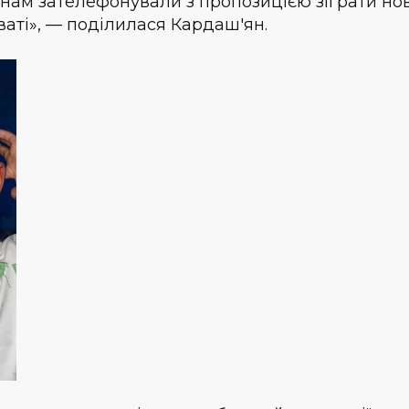
 нам зателефонували з пропозицією зіграти но
ваті», — поділилася Кардаш'ян.