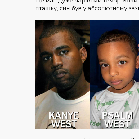
ще має дуже чарівний тембр. Коли
пташку, син був у абсолютному зах