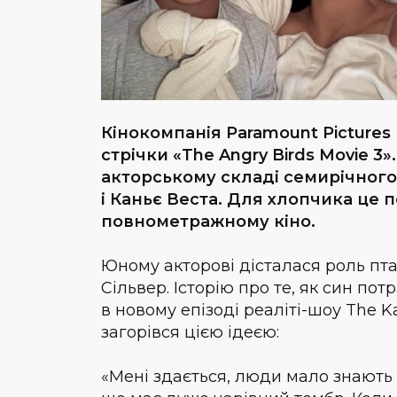
Кінокомпанія Paramount Picture
стрічки «The Angry Birds Movie 
акторському складі семирічног
і Каньє Веста. Для хлопчика це
повнометражному кіно.
Юному акторові дісталася роль п
Сільвер. Історію про те, як син п
в новому епізоді реаліті-шоу The K
загорівся цією ідеєю:
«Мені здається, люди мало знають 