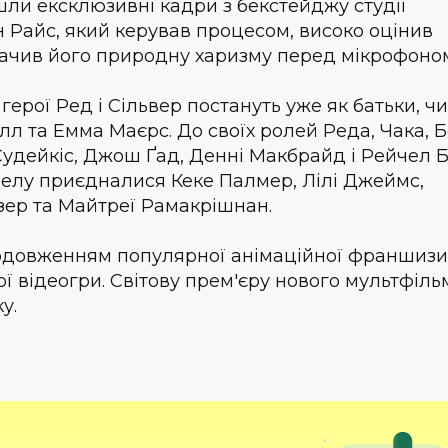
шли ексклюзивні кадри з бекстейджу студії
 Райс, який керував процесом, високо оцінив
ачив його природну харизму перед мікрофоно
герої Ред і Сільвер постануть уже як батьки, чи
лл та Емма Маєрс. До своїх ролей Реда, Чака, 
удейкіс, Джош Ґад, Денні Макбрайд і Рейчел Б
велу приєдналися Кеке Палмер, Лілі Джеймс,
йзер та Майтреї Рамакрішнан.
продовженням популярної анімаційної франшизи
 відеогри. Світову прем'єру нового мультфіль
ку.