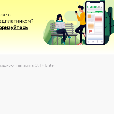
вже є
едплатником?
оризуйтесь
мишкою і натисніть Ctrl + Enter