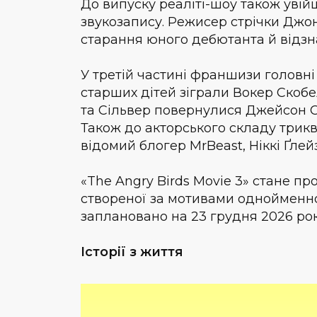
До випуску реаліті-шоу також увій
звукозапису. Режисер стрічки Джон
старання юного дебютанта й відзн
У третій частині франшизи головні 
старших дітей зіграли Вокер Скобе
та Сільвер повернулися Джейсон С
Також до акторського складу трик
відомий блогер MrBeast, Ніккі Ґле
«The Angry Birds Movie 3» стане 
створеної за мотивами однойменної
заплановано на 23 грудня 2026 ро
Історії з життя