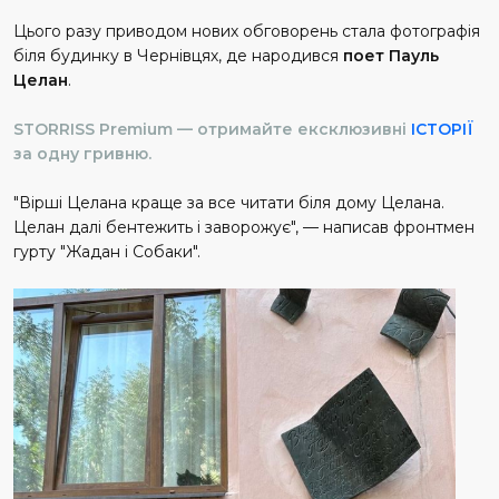
Цього разу приводом нових обговорень стала фотографія
біля будинку в Чернівцях, де народився
поет Пауль
Целан
.
STORRISS Premium — отримайте ексклюзивні
ІСТОРІЇ
за одну гривню.
"Вірші Целана краще за все читати біля дому Целана.
Целан далі бентежить і заворожує", — написав фронтмен
гурту "Жадан і Собаки".