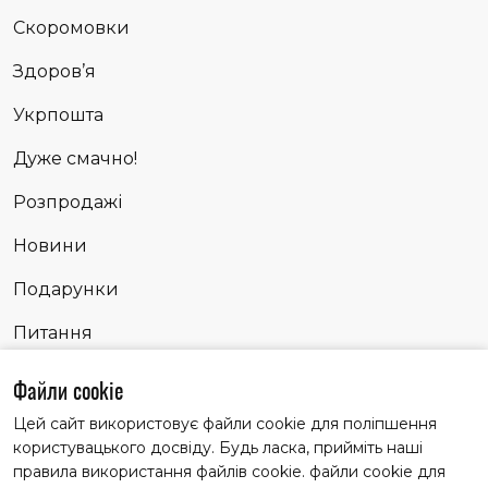
Скоромовки
Здоров’я
Укрпошта
Дуже смачно!
Розпродажі
Новини
Подарунки
Питання
Сповідь
Файли cookie
Цей сайт використовує файли cookie для поліпшення
користувацького досвіду. Будь ласка, прийміть наші
Матеріали із заголовком "Партнерські історії" публікуємо
правила використання файлів cookie. файли cookie для
на правах реклами