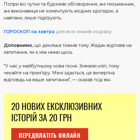
Попри всі чутки та бурхливі обговорення, ані письменник,
ані виконавиця не коментують жодних здогадок, а
навпаки, лише підігрують.
ГОРОСКОП на завтра
для всіх знаків зодіаку
Доповнимо,
що декілька тижнів тому Жадан відповів на
запитання, чи є між ними щось.
"У нас у майбутньому нова пісня. Знімали кліп, тому
чекайте на прем'єру. Мені здається, це вичерпна
відповідь на ваше запитання", — сказав тоді він.
20 НОВИХ ЕКСКЛЮЗИВНИХ
ІСТОРІЙ ЗА 20 ГРН
ПЕРЕДПЛАТІТЬ ОНЛАЙН