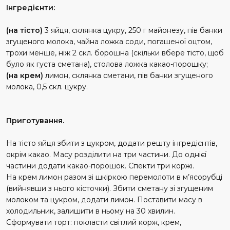
Інгредієнти:
(на тісто)
3 яйця, склянка цукру, 250 г майонезу, пів банки
згущеного молока, чайна ложка соди, погашеної оцтом,
трохи менше, ніж 2 скл. борошна (скільки вбере тісто, щоб
було як густа сметана), столова ложка какао-порошку;
(на крем)
лимон, склянка сметани, пів банки згущеного
молока, 0,5 скл. цукру.
Приготування.
На тісто яйця збити з цукром, додати решту інгредієнтів,
окрім какао. Масу розділити на три частини. До однієї
частини додати какао-порошок. Спекти три коржі.
На крем лимон разом зі шкіркою перемолоти в м’ясорубці
(вийнявши з нього кісточки). Збити сметану зі згущеним
молоком та цукром, додати лимон. Поставити масу в
холодильник, залишити в ньому на 30 хвилин.
Сформувати торт: покласти світлий корж, крем,