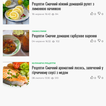
Рецепти: Смачний ніжний домашній рулет з
лимонною начинкою
18 червня 16:43
84
0
0
СМАКОЛИКИ
Рецепти: Смачне домашнє гарбузове варення
04 червня 16:32
102
0
0
КУЛІНАРНІ РЕЦЕПТИ
Рецепти: Смачний ароматний лосось, запечений у
гірчичному соусі з медом
08 лютого 13:30
510
0
0