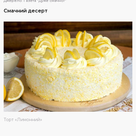
Джерело:
Газета "Дуже смачно!"
Смачний десерт
Торт «Лимонний»