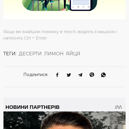
Якщо ви знайшли помилку в тексті, виділіть її мишкою і
натисніть Ctrl + Enter
ТЕГИ:
ДЕСЕРТИ
ЛИМОН
ЯЙЦЯ
Поділитися: