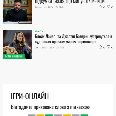
ПІДСУМКИ ТИЖНЯ, ЩО МИНУВ: 07.04-14.04
14 квітня 16:01
187
0
0
ФАКТИ
Блейк Лайвлі та Джастін Балдоні зустрінуться в
суді після провалу мирних переговорів
08 квітня 12:04
162
0
0
ОСТАННІ НОВИНИ
ІГРИ-ОНЛАЙН
Відгадайте приховане слово з підказкою