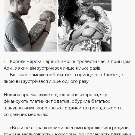
• Король Чарльз нарешті зможе провести час із принцом
Арчі, з яким він зустрічався лише кілька разів.
• Він також зможе побачитися з принцесою Лілібет, з
якою він зустрічався лише одного разу.
Новина про можливе відновлення охорони, яку
фінансують платники податків, обурила багатьох
шанувальників королівської родини та громадськості в
соціальних мережах:
• «Вони не є працюючими членами королівської родини,
тому не заслуговують на охорону, яку оплачують платники