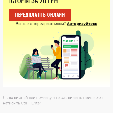
ІСТОРІЙ ЗА 20 ГРН
ПЕРЕДПЛАТІТЬ ОНЛАЙН
Ви вже є передплатником?
Авторизуйтесь
Якщо ви знайшли помилку в тексті, виділіть її мишкою і
натисніть Ctrl + Enter