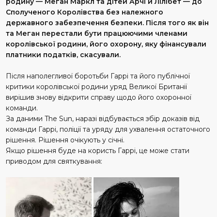
родину — Меган Маркл та дітей Арчі й Лілібет — до
Сполученого Королівства без належного
державного забезпечення безпеки. Після того як він
та Меган перестали бути працюючими членами
королівської родини, його охорону, яку фінансували
платники податків, скасували.
Після наполегливої боротьби Гаррі та його публічної
критики королівської родини уряд Великої Британії
вирішив знову відкрити справу щодо його охоронної
команди.
За даними The Sun, наразі відбувається збір доказів від
команди Гаррі, поліції та уряду для ухвалення остаточного
рішення. Рішення очікують у січні.
Якщо рішення буде на користь Гаррі, це може стати
приводом для святкування: