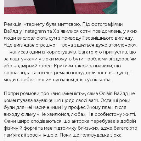
Реакція інтернету була миттєвою. Під фотографіями
Вайлд у Instagram та X з’явилися сотні повідомлень, у яких
люди висловлюють сум з приводу її зовнішнього вигляду.
«Це виглядає страшно — вона здається дуже втомленою»,
— написав один із користувачів. Багато хто припустив, що
за лаштунками у зірки можуть бути проблеми зі здоров’ям
або надмірний стрес. Критики також зазначили, що
пропаганда такої екстремальної худорлявості в індустрії
моди є небезпечним сигналом для суспільства.
Попри розмови про «виснаженість», сама Олівія Вайлд не
коментувала зауваження щодо своєї ваги. Останні роки
були для неї насиченими і у професійному плані після
виходу фільму «Не хвилюйся, люба», і в особистому житті.
Фани щиро сподіваються, що акторка перебуває в добрій
фізичній формі та має підтримку близьких, адже багато хто
пам’ятає її зовсім іншою. Поки що голлівудська зірка