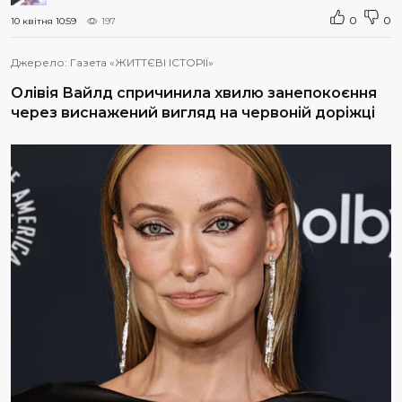
0
0
10 квітня 10:59
197
Джерело:
Газета «ЖИТТЄВІ ІСТОРІЇ»
Олівія Вайлд спричинила хвилю занепокоєння
через виснажений вигляд на червоній доріжці