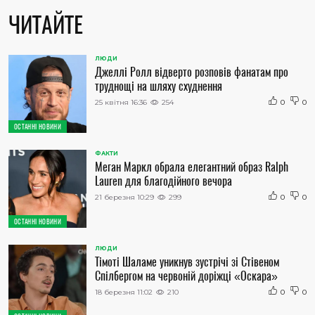
ЧИТАЙТЕ
ЛЮДИ
Джеллі Ролл відверто розповів фанатам про
труднощі на шляху схуднення
25 квітня 16:36
254
0
0
ОСТАННІ НОВИНИ
ФАКТИ
Меган Маркл обрала елегантний образ Ralph
Lauren для благодійного вечора
21 березня 10:29
299
0
0
ОСТАННІ НОВИНИ
ЛЮДИ
Тімоті Шаламе уникнув зустрічі зі Стівеном
Спілбергом на червоній доріжці «Оскара»
18 березня 11:02
210
0
0