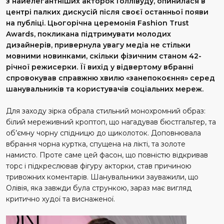
з найелегантніших акторок Голлівуду, опинилася в
центрі палких дискусій після своєї останньої появи
на публіці. Цьогорічна церемонія Fashion Trust
Awards, покликана підтримувати молодих
дизайнерів, привернула увагу медіа не стільки
мовними новинками, скільки фізичним станом 42-
річної режисерки. Її вихід у відвертому вбранні
спровокував справжню хвилю «занепокоєння» серед
шанувальників та користувачів соціальних мереж.
Для заходу зірка обрала стильний монохромний образ:
білий мереживний кроптоп, що нагадував бюстгальтер, та
об’ємну чорну спідницю до щиколоток. Доповнювала
вбрання чорна куртка, спущена на лікті, та золоте
намисто. Проте саме цей фасон, що повністю відкривав
торс і підкреслював фігуру акторки, став причиною
тривожних коментарів. Шанувальники зауважили, що
Олівія, яка завжди була стрункою, зараз має вигляд
критично худої та виснаженої.