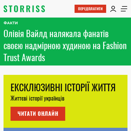
ПЕРЕДПЛАТИТИ
ФАКТИ
Олівія Вайлд налякала фанатів
своєю надмірною худиною на Fashion
Trust Awards
ЕКСКЛЮЗИВНІ ІСТОРІЇ ЖИТТЯ
Життєві історії українців
ЧИТАТИ ОНЛАЙН