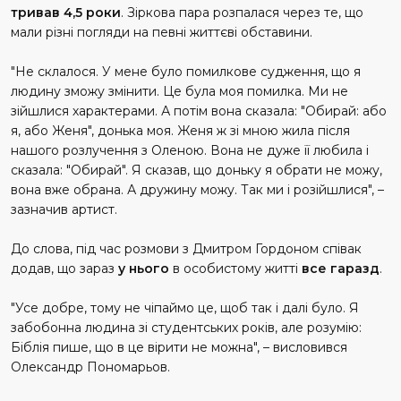
тривав 4,5 роки
. Зіркова пара розпалася через те, що
мали різні погляди на певні життєві обставини.
"Не склалося. У мене було помилкове судження, що я
людину зможу змінити. Це була моя помилка. Ми не
зійшлися характерами. А потім вона сказала: "Обирай: або
я, або Женя", донька моя. Женя ж зі мною жила після
нашого розлучення з Оленою. Вона не дуже її любила і
сказала: "Обирай". Я сказав, що доньку я обрати не можу,
вона вже обрана. А дружину можу. Так ми і розійшлися", –
зазначив артист.
До слова, під час розмови з Дмитром Гордоном співак
додав, що зараз
у нього
в особистому житті
все гаразд
.
"Усе добре, тому не чіпаймо це, щоб так і далі було. Я
забобонна людина зі студентських років, але розумію:
Біблія пише, що в це вірити не можна", – висловився
Олександр Пономарьов.