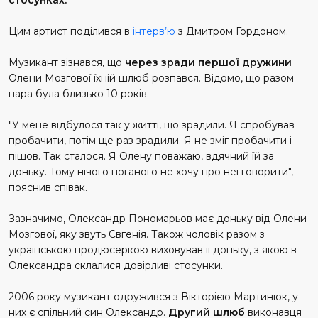
Цим артист поділився в
інтерв’ю
з Дмитром Гордоном.
Музикант зізнався, що
через зради першої дружини
Олени Мозгової їхній шлюб розпався. Відомо, що разом
пара була близько 10 років.
"У мене відбулося так у житті, що зрадили. Я спробував
пробачити, потім ще раз зрадили. Я не зміг пробачити і
пішов. Так сталося. Я Олену поважаю, вдячний їй за
доньку. Тому нічого поганого не хочу про неї говорити", –
пояснив співак.
Зазначимо, Олександр Пономарьов має доньку від Олени
Мозгової, яку звуть Євгенія. Також чоловік разом з
українською продюсеркою виховував її доньку, з якою в
Олександра склалися довірливі стосунки.
2006 року музикант одружився з Вікторією Мартинюк, у
них є спільний син Олександр.
Другий шлюб
виконавця