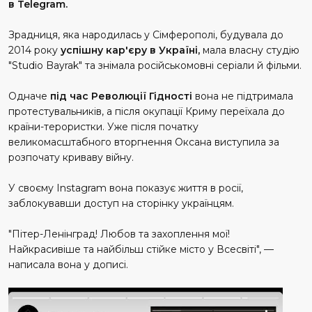
в Telegram.
Зрадниця, яка народилась у Сімферополі, будувала до
2014 року
успішну кар'єру в Україні,
мала власну студію
"Studio Bayrak" та знімала російськомовні серіали й фільми.
Одначе
під час Революції Гідності
вона не підтримала
протестувальників, а після окупації Криму переїхала до
країни-терористки. Уже після початку
великомасштабного вторгнення Оксана виступила за
розпочату криваву війну.
У своєму Instagram вона показує життя в росії,
заблокувавши доступ на сторінку українцям.
"Пітер-Ленінград! Любов та захоплення мої!
Найкрасивіше та найбільш стійке місто у Всесвіті", —
написала вона у дописі.