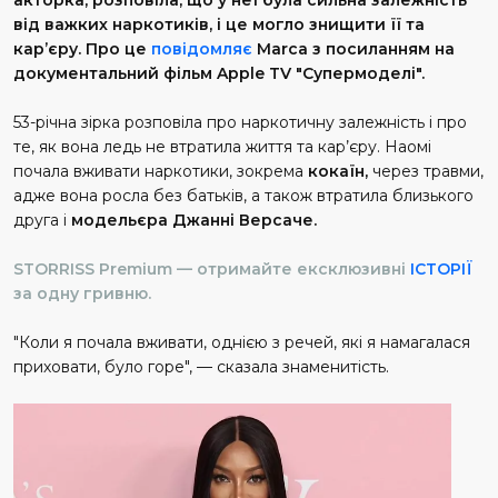
від важких наркотиків, і це могло знищити її та
кар’єру. Про це
повідомляє
Marca з посиланням на
документальний фільм Apple TV "Супермоделі".
53-річна зірка розповіла про наркотичну залежність і про
те, як вона ледь не втратила життя та кар’єру. Наомі
почала вживати наркотики, зокрема
кокаїн,
через травми,
адже вона росла без батьків, а також втратила близького
друга і
модельєра Джанні Версаче.
STORRISS Premium — отримайте ексклюзивні
ІСТОРІЇ
за одну гривню.
"Коли я почала вживати, однією з речей, які я намагалася
приховати, було горе", — сказала знаменитість.