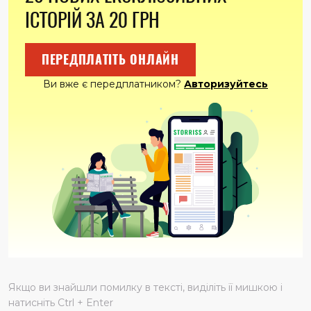
ІСТОРІЙ ЗА 20 ГРН
ПЕРЕДПЛАТІТЬ ОНЛАЙН
Ви вже є передплатником?
Авторизуйтесь
Якщо ви знайшли помилку в тексті, виділіть її мишкою і
натисніть Ctrl + Enter