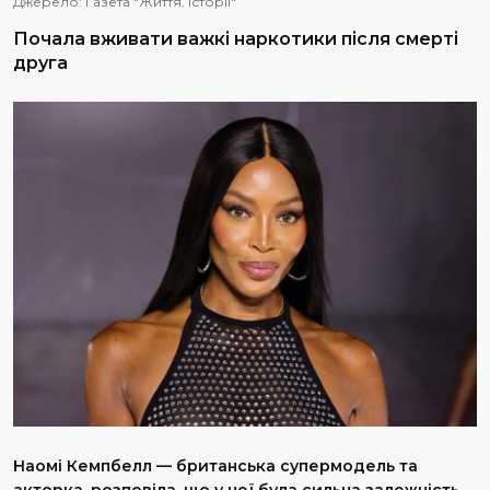
Джерело:
Газета "Життя. Історії"
Почала вживати важкі наркотики після смерті
друга
Наомі Кемпбелл — британська супермодель та
акторка, розповіла, що у неї була сильна залежність