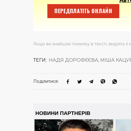
Авт
ПЕРЕДПЛАТІТЬ ОНЛАЙН
Якщо ви знайшли помилку в тексті, виділіть її 
ТЕГИ:
НАДЯ ДОРОФЄЄВА, МІША КАЦУРІ
Поділитися: