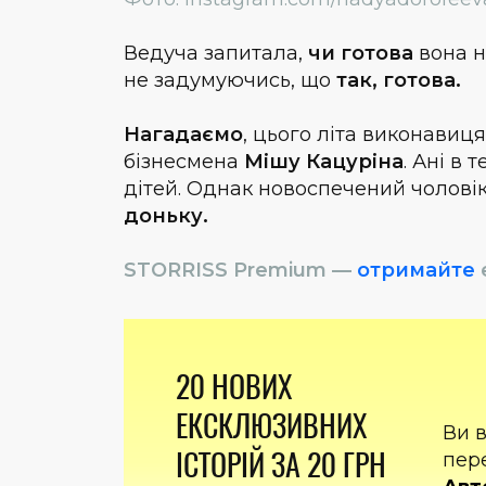
Ведуча запитала,
чи готова
вона н
не задумуючись, що
так, готова.
Нагадаємо
, цього літа виконавиц
бізнесмена
Мішу Кацуріна
. Ані в
дітей. Однак новоспечений чоловік
доньку.
STORRISS Premium —
отримайте
20 НОВИХ
ЕКСКЛЮЗИВНИХ
Ви 
ІСТОРІЙ ЗА 20 ГРН
пер