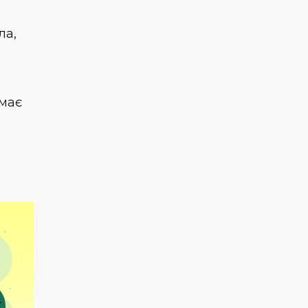
ла,
 має