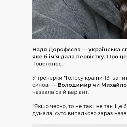
Надя Дорофєєва — українська спі
яке
б
ім’я дала первістку. Про ц
Товстолєс.
У тренерки "Голосу країни-13" запи
синові —
Володимир чи Михайло
назвала свій варіант.
"Якщо чесно, то не так і не так. Це 
думала, суто випадково зараз назв