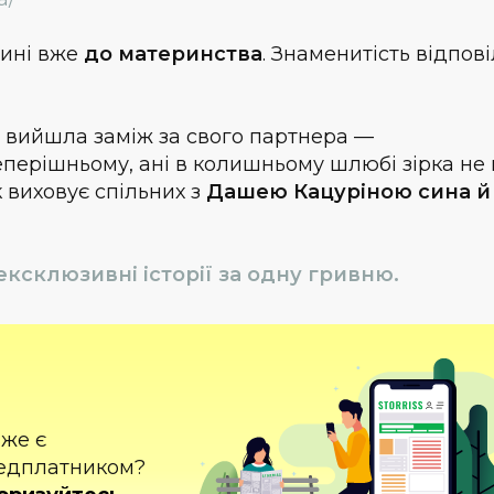
ині вже
до материнства
. Знаменитість відпові
я вийшла заміж за свого партнера —
 теперішньому, ані в колишньому шлюбі зірка не
 виховує спільних з
Дашею Кацуріною сина й
ексклюзивні історії за одну гривню.
вже є
едплатником?