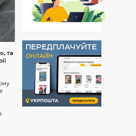
о, та
рії
ьому
е
е