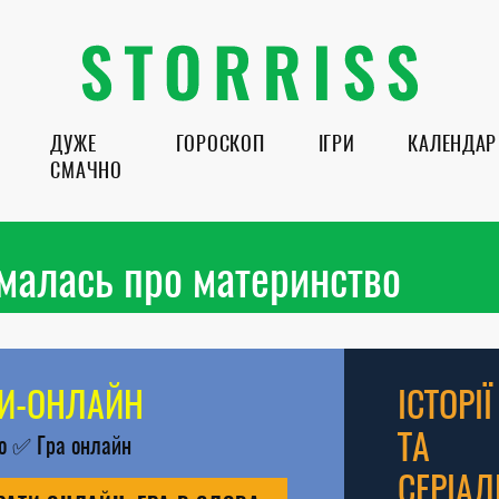
ДУЖЕ
ГОРОСКОП
ІГРИ
КАЛЕНДАР
СМАЧНО
малась про материнство
РИ-ОНЛАЙН
ІСТОРІЇ
ТА
во
✅
Гра онлайн
СЕРІАЛ