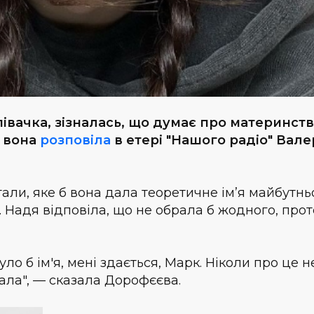
вачка, зізналась, що думає про материнств
е вона
розповіла
в етері "Нашого радіо" Вале
тали, яке б вона дала теоретичне ім’я майбутн
. Надя відповіла, що не обрала б жодного, прот
було б ім'я, мені здається, Марк. Ніколи про це н
ала", — сказала Дорофєєва.