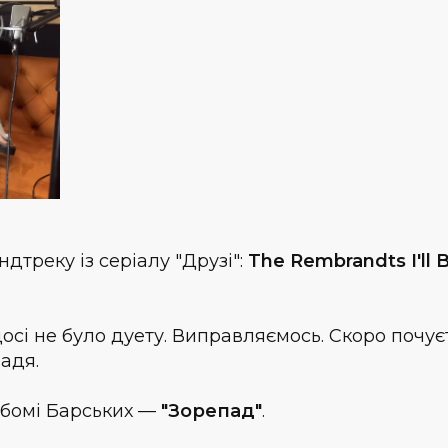
дтреку із серіалу "Друзі":
The Rembrandts I'll 
 досі не було дуету. Виправляємось. Скоро почує
адя.
ьбомі Барських —
"Зорепад"
.