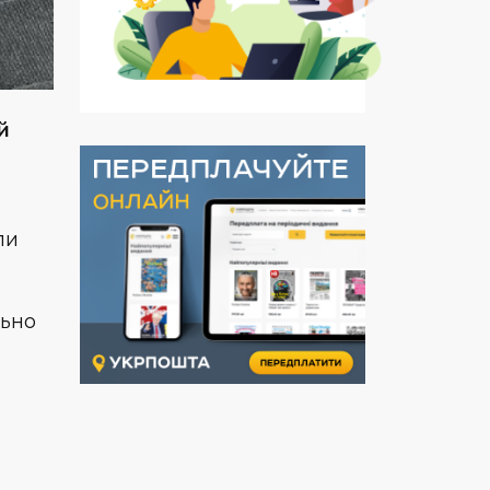
й
ли
льно