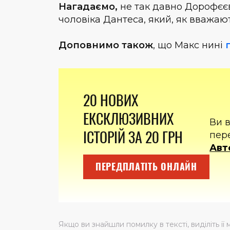
Нагадаємо,
не так давно Дорофє
чоловіка Дантеса, який, як вважаю
Доповнимо також
, що Макс нині
20 НОВИХ
ЕКСКЛЮЗИВНИХ
Ви 
ІСТОРІЙ ЗА 20 ГРН
пер
Авт
ПЕРЕДПЛАТІТЬ ОНЛАЙН
Якщо ви знайшли помилку в тексті, виділіть її 