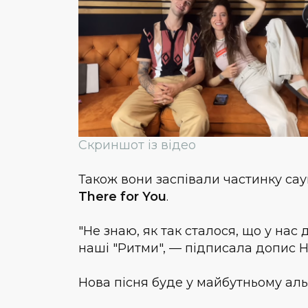
Скриншот із відео
Також вони заспівали частинку саун
There for You
.
"Не знаю, як так сталося, що у нас
наші "Ритми", — підписала допис Н
Нова пісня буде у майбутньому ал