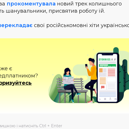
єва
прокоментувала
новий трек колишнього
ть шанувальники, присвятив роботу їй.
перекладає
свої російськомовні хіти українськ
вже є
едплатником?
оризуйтесь
мишкою і натисніть Ctrl + Enter