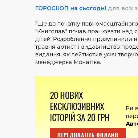
ГОРОСКОП на сьогодні
для всіх з
"Ще до початку повномасштабного
"Книголав" почав працювати над с
дітей. Розроблення призупинили на
травня артист і видавництво прод
видання, як лейтмотив усієї творчо
менеджерка Монатіка.
20 НОВИХ
ЕКСКЛЮЗИВНИХ
Ви 
ІСТОРІЙ ЗА 20 ГРН
пер
Авт
ПЕРЕДПЛАТІТЬ ОНЛАЙН