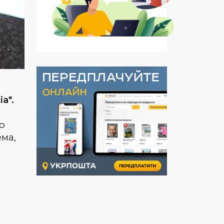
а".
’ю
ема,