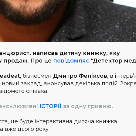
танцюрист, написав дитячу книжку, яку
у продаж. Про це
повідомляє
"Детектор меді
eadeat
, бізнесмен
Дмитро Феліксов
, в інтерв
 новий заклад, анонсував декілька подій. Зокр
ідомого співака.
 ексклюзивні
ІСТОРІЇ
за одну гривню.
та, це буде інтерактивна дитяча книжка
а вже цього року.