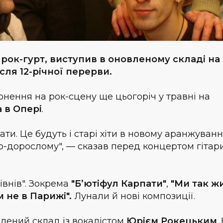
 рок-гурт, виступив в оновленому складі на
ісля 12-річної перерви.
нення на рок-сцену ще цьогоріч у травні на
 в Опері
.
и. Це будуть і старі хіти в новому аранжуванні,
 по-дорослому", — сказав перед концертом гітар
івнів". Зокрема
"Б’ютіфул Карпати"
,
"Ми так ж
 не в Парижі".
Лунали й нові композиції.
лений склад із вокалістом
Юрієм Рокецьким
.