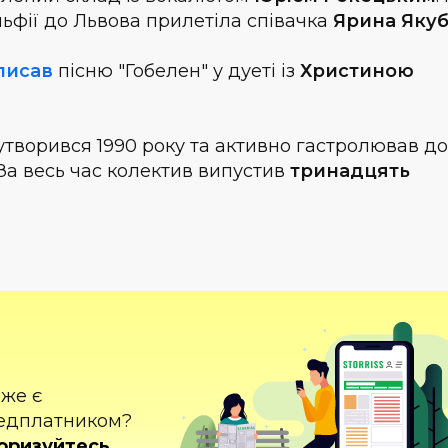
ьфії до Львова прилетіла співачка
Ярина Якуб
писав
пісню "Гобелен" у дуеті із
Христиною
утворився 1990 року та активно гастролював до
. За весь час колектив випустив
тринадцять
вже є
едплатником?
оризуйтесь