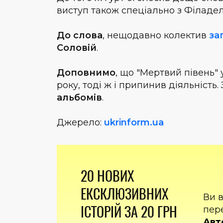
виступ також спеціально з Філадел
До слова
, нещодавно колектив
за
Соловій
.
Доповнимо
, що "Мертвий півень" 
року, тоді ж і припинив діяльність
альбомів
.
Джерело:
ukrinform.ua
20 НОВИХ
ЕКСКЛЮЗИВНИХ
Ви 
ІСТОРІЙ ЗА 20 ГРН
пер
Авт