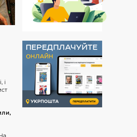
 і
ист
или,
 На