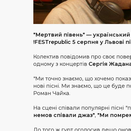
"Мертвий півень" — український
!FESTrepublic 5 серпня у Львові п
Колектив повідомив про своє повер
одному з концертів
Сергія Жадана
"Ми точно знаємо, що хочемо показат
нові пісні. Ми знаємо, що це буде
Роман Чайка.
На сцені співали популярні пісні "п
немов співали джаз"
,
"Ми помрем
До того ж гурт оголосив дещо онов