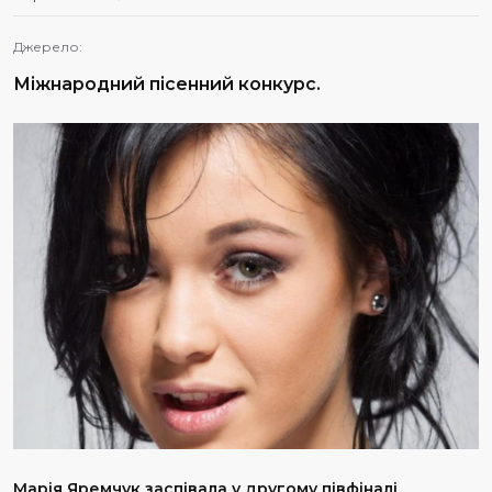
Джерело:
Міжнародний пісенний конкурс.
Марія Яремчук заспівала у другому півфіналі