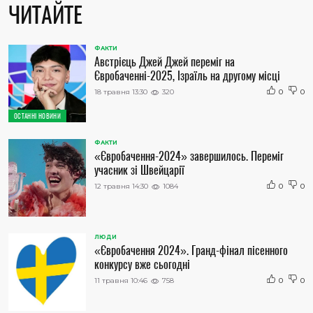
ЧИТАЙТЕ
ФАКТИ
Австрієць Джей Джей переміг на
Євробаченні-2025, Ізраїль на другому місці
18 травня 13:30
320
0
0
ОСТАННІ НОВИНИ
ФАКТИ
«Євробачення-2024» завершилось. Переміг
учасник зі Швейцарії
12 травня 14:30
1084
0
0
ЛЮДИ
«Євробачення 2024». Гранд-фінал пісенного
конкурсу вже сьогодні
11 травня 10:46
758
0
0