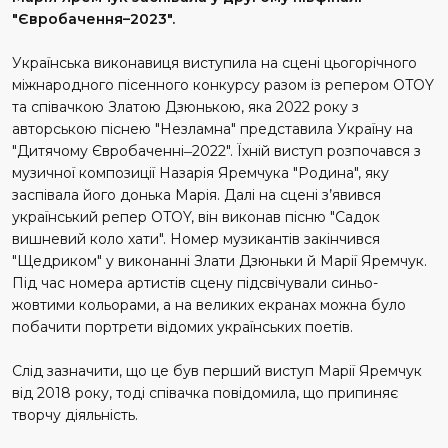
"Євробачення–2023".
Українська виконавиця виступила на сцені цьогорічного
міжнародного пісенного конкурсу разом із репером OTOY
та співачкою Златою Дзюнькою, яка 2022 року з
авторською піснею "Незламна" представила Україну на
"Дитячому Євробаченні
–
2022". Їхній виступ розпочався з
музичної композиції Назарія Яремчука "Родина", яку
заспівала його донька Марія. Далі на сцені з’явився
український репер OTOY, він виконав пісню "Садок
вишневий коло хати". Номер музикантів закінчився
"Щедриком" у виконанні Злати Дзюньки й Марії Яремчук.
Під час номера артистів сцену підсвічували синьо-
жовтими кольорами, а на великих екранах можна було
побачити портрети відомих українських поетів.
Слід зазначити, що це був перший виступ Марії Яремчук
від 2018 року, тоді співачка повідомила, що припиняє
творчу діяльність.