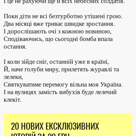
І це не рахуючи ще й всіх небесних солдатів.
Поки діти не всі безтурботно утішені грою.
Два місяці вже триває швидке зростання.
І дорослішають очі з кожною новиною,
Сподіваючись, що сьогодні бомба впала
остання.
І коли зійде сніг, останній уже в країні,
Й, наче голуби миру, прилетять журавлі та
лелеки,
Святкуватиме перемогу вільна моя Україна.
І на вулицях замість вибухів буде лелечий
клекіт.
20 НОВИХ ЕКСКЛЮЗИВНИХ