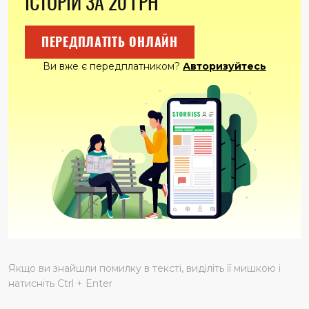
ІСТОРІЙ ЗА 20 ГРН
ПЕРЕДПЛАТІТЬ ОНЛАЙН
Ви вже є передплатником?
Авторизуйтесь
Якщо ви знайшли помилку в тексті, виділіть її мишкою і
натисніть Ctrl + Enter