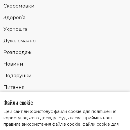
Скоромовки
Здоров’я
Укрпошта
Дуже смачно!
Розпродажі
Новини
Подарунки
Питання
Сповідь
Файли cookie
Цей сайт використовує файли cookie для поліпшення
користувацького досвіду. Будь ласка, прийміть наші
Матеріали із заголовком "Партнерські історії" публікуємо
правила використання файлів cookie. файли cookie для
на правах реклами