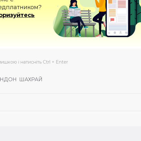
едплатником?
оризуйтесь
мишкою і натисніть Ctrl + Enter
НДОН
ШАХРАЙ