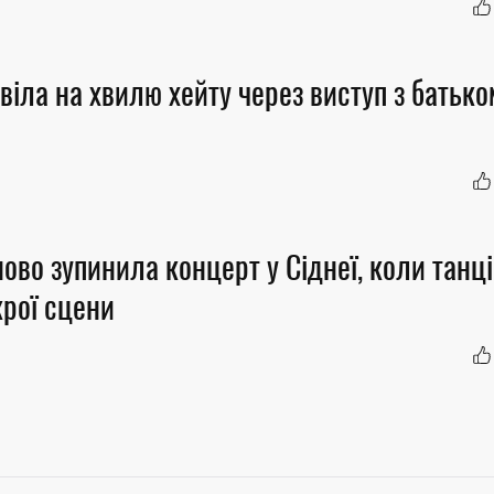
віла на хвилю хейту через виступ з батько
ново зупинила концерт у Сіднеї, коли танц
крої сцени