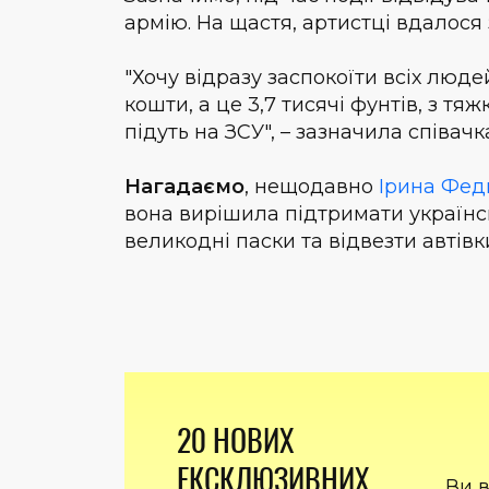
армію. На щастя, артистці вдалося 
"Хочу відразу заспокоїти всіх люде
кошти, а це 3,7 тисячі фунтів, з т
підуть на ЗСУ", – зазначила співачк
Нагадаємо
, нещодавно
Ірина Фе
вона вирішила підтримати українсь
великодні паски та відвезти автівки
20 НОВИХ
ЕКСКЛЮЗИВНИХ
Ви 