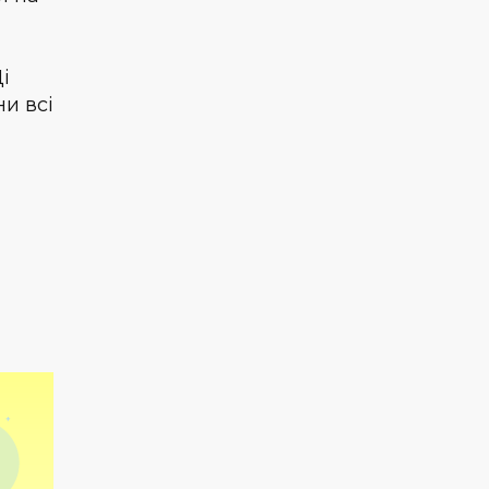
і
ни всі