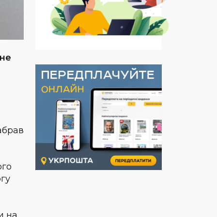
 не
абрав
ого
огу
и на