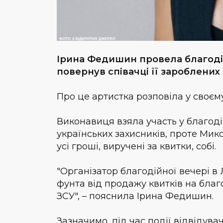
Ірина Федишин провела благодій
повернув співачці її зароблених 
Про це артистка розповіла у своє
Виконавиця взяла участь у благоді
українських захисників, проте Мик
усі гроші, виручені за квитки, собі.
"Організатор благодійної вечері 
фунта від продажу квитків на бла
ЗСУ", – пояснила Ірина Федишин.
Зазначимо, під час події відвідува