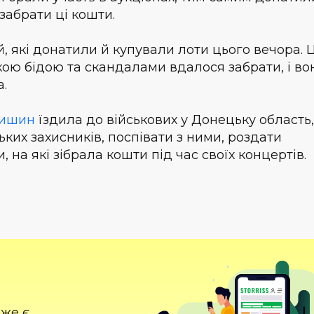
забрати ці кошти.
й, які донатили й купували лоти цього вечора. Ц
яжкою бідою та скандалами вдалося забрати, і во
а.
дишин
їздила до військових у Донецьку область,
ких захисників, поспівати з ними, роздати
, на які зібрала кошти під час своїх концертів.
вже є