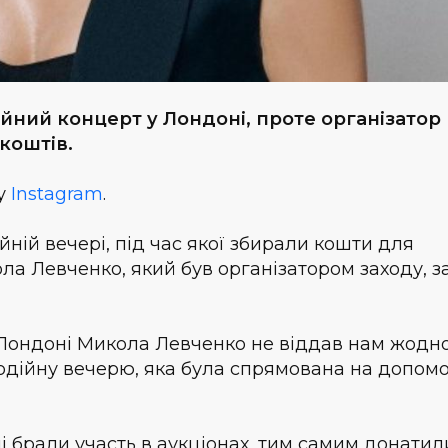
ний концерт у Лондоні, проте організатор
коштів.
му
Instagram
.
йній вечері, під час якої збирали кошти для
ола Левченко, який був організатором заходу, з
в Лондоні Микола Левченко не віддав нам жодн
годійну вечерю, яка була спрямована на допом
чі брали участь в аукціонах, тим самим донатил