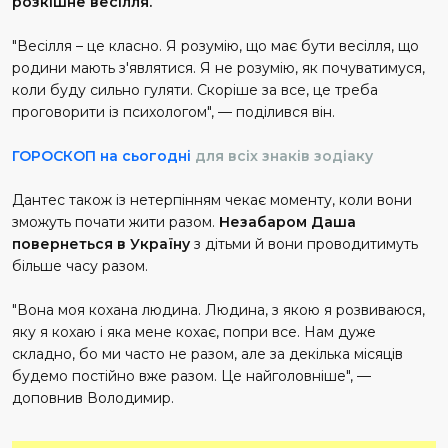
розкішне весілля.
"Весілля – це класно. Я розумію, що має бути весілля, що
родини мають з'являтися. Я не розумію, як почуватимуся,
коли буду сильно гуляти. Скоріше за все, це треба
проговорити із психологом", — поділився він.
ГОРОСКОП на сьогодні
для всіх знаків зодіаку
Дантес також із нетерпінням чекає моменту, коли вони
зможуть почати жити разом.
Незабаром Даша
повернеться в Україну
з дітьми й вони проводитимуть
більше часу разом.
"Вона моя кохана людина. Людина, з якою я розвиваюся,
яку я кохаю і яка мене кохає, попри все. Нам дуже
складно, бо ми часто не разом, але за декілька місяців
будемо постійно вже разом. Це найголовніше", —
доповнив Володимир.