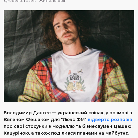
Джерело:
Газета "Життя. Історії"
Володимир Дантес — український співак, у розмові з
Євгеном Фешаком для "Люкс ФМ"
відверто розповів
про свої стосунки з моделлю та бізнесвумен Дашею
Кацуріною, а також поділився планами на майбутнє.