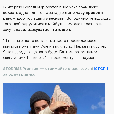
В інтерв'ю Володимир розповів, що хоча вони дуже
кохають одне одного, та занадто
мало часу провели
разом
, щоб поспішати з весіллям. Володимир не відкидає
того, щоб одружитися в майбутньому, але наразі вони
хочуть
насолоджуватися тим, що є.
"Я не знаю щодо весілля, ми часто перекидаємося
якимись моментами. Але й так класно. Наразі і так супер.
Я не відкидаю, що воно буде. Блін, ми разом тільки –
скільки там? Тільки рік!" — прокоментував шоумен.
STORRISS Premium — отримайте ексклюзивні
ІСТОРІЇ
за одну гривню.