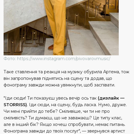
Фото: https://www.instagram.com/pivovarovmusic/
Таке ставлення та реакція на музику обурила Артема, тож
він запропонував піднятись на сцену та додав, що
фонограму завжди можна увімкнути, щоб заспівати.
"Іди сюди! Ти показуєш увесь вечір ось так
(дизлайк —
STORRISS)
. Іди сюди, на сцену, будь ласка. Нумо, друже.
Чи мені прийти до тебе? Сміливіше, чи ти не про
сміливість? Ти думаєш, що не заважаєш? Це типу клас,
але в інший бік? Якщо хочеш спробувати, немає питань.
Фонограма завжди до твоїх послуг", — звернувся артист